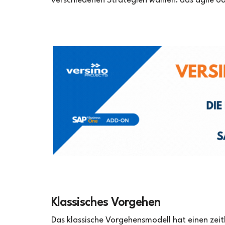
verschiedenen Strategien wählen: das agile o
ERP-
Einführung
/
Einführungsmethoden
–
klassisch
vs
agil
Klassisches Vorgehen
Das klassische Vorgehensmodell hat einen zeitl