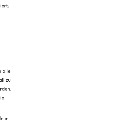
iert,
 alle
ll zu
rden,
ie
n in