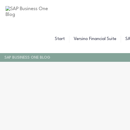
B
C
Z
W
B
F
F
Start
Versino Financial Suite
SA
F
SAP BUSINESS ONE BLOG