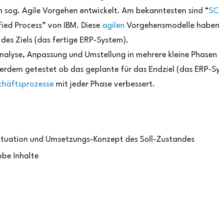
n sog. Agile Vorgehen entwickelt. Am bekanntesten sind “
S
fied Process” von IBM. Diese
agilen
Vorgehensmodelle habe
 des Ziels (das fertige ERP-System).
s Analyse, Anpassung und Umstellung in mehrere kleine Phasen
ßerdem getestet ob das geplante für das Endziel (das ERP-S
chäftsprozesse
mit jeder Phase verbessert.
ituation und Umsetzungs-Konzept des Soll-Zustandes
obe Inhalte