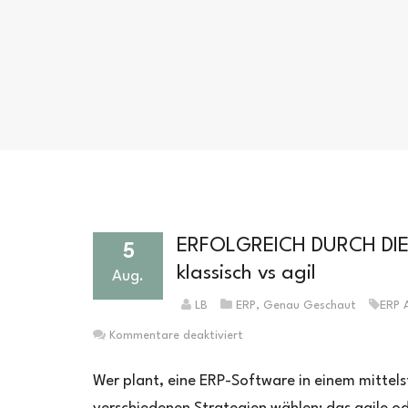
ERFOLGREICH DURCH DIE 
5
klassisch vs agil
Aug.
LB
ERP
,
Genau Geschaut
ERP 
für
Kommentare deaktiviert
ERFOLGREICH
DURCH
Wer plant, eine ERP-Software in einem mittel
DIE