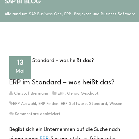
SAP B1 BLOG
Alle rund um SAP Business One, ERP- Projekten und Business Software
13
Mai
ERP im Standard – was heißt das?
Christof Biermann
ERP
,
Genau Geschaut
ERP Auswahl
,
ERP Finden
,
ERP Software
,
Standard
,
Wissen
für
Kommentare deaktiviert
ERP
im
Begibt sich ein Unternehmen auf die Suche nach
Standard
einem neuen
ERP
-System, steht es früher oder