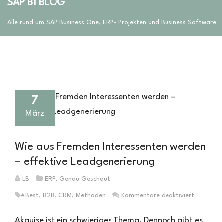
SAP B1 BLOG
Alle rund um SAP Business One, ERP- Projekten und Business Software
7
März
Wie aus Fremden Interessenten werden
– effektive Leadgenerierung
LB
ERP
,
Genau Geschaut
für
#best
,
B2B
,
CRM
,
Methoden
Kommentare deaktiviert
Wie
aus
Akquise ist ein schwieriges Thema. Dennoch gibt es