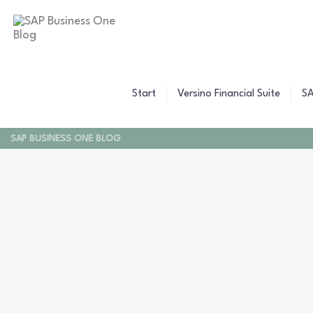
B
C
Z
W
B
F
F
Start
Versino Financial Suite
SA
F
SAP BUSINESS ONE BLOG