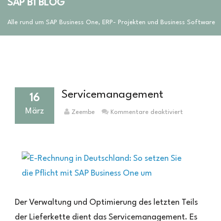
SAP B1 BLOG
Alle rund um SAP Business One, ERP- Projekten und Business Software
Servicemanagement
16
März
für
Zeembe
Kommentare deaktiviert
Serviceman
Der Verwaltung und Optimierung des letzten Teils
der Lieferkette dient das Servicemanagement. Es