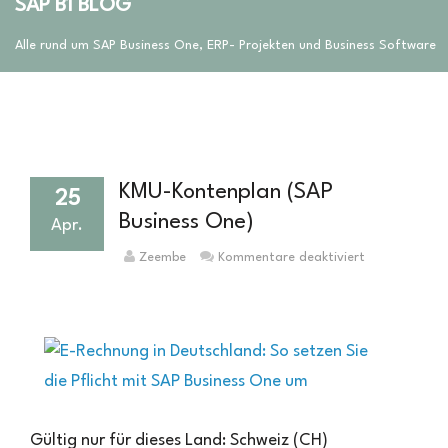
SAP B1 BLOG
Alle rund um SAP Business One, ERP- Projekten und Business Software
KMU-Kontenplan (SAP
25
Business One)
Apr.
für
Zeembe
Kommentare deaktiviert
KMU-
Kontenplan
(SAP
Business
One)
Gültig nur für dieses Land: Schweiz (CH)