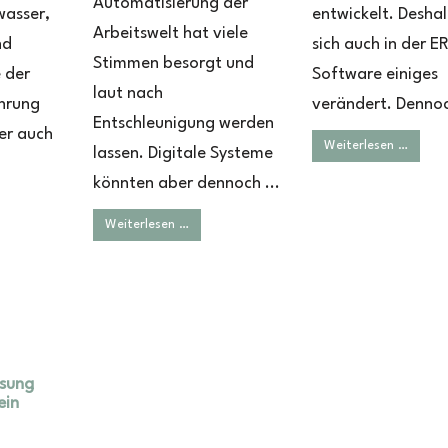
Automatisierung der
wasser,
entwickelt. Desha
Arbeitswelt hat viele
nd
sich auch in der E
Stimmen besorgt und
 der
Software einiges
laut nach
hrung
verändert. Dennoch
Entschleunigung werden
er auch
Weiterlesen …
lassen. Digitale Systeme
könnten aber dennoch ...
Weiterlesen …
ssung
ein