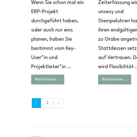
Wenn Sie schon mal ein
Zeiterfassung wi
ERP-Projekt
unsexy und
durchgeführt haben,
Stempeluhren h
oder auch nur eins
ihren endgültig
planen, haben Sie
zu Grabe angetr
bestimmt vom Key-
Stattdessen set
User*in und
auf Vertrauen. D
Projektleiter*in ...
wird Flexibilität .
Weiterlesen …
Weiterlesen …
1
2
›