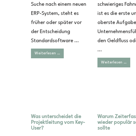
Suche nach einem neuen
schwieriges Fahr
ERP-System, steht es
ist es die erste u
früher oder später vor
oberste Aufgabe
der Entscheidung
Unternehmensfü
Standardsoftware ...
den Geldfluss od
...
Weiterlesen …
Weiterlesen …
Was unterscheidet die
Warum Zeiterfa
Projektleitung vom Key-
wieder populär s
User?
sollte