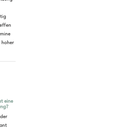
tig
reffen
rmine
n hoher
t eine
ung?
 der
sant