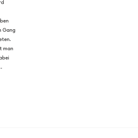
rd
aben
en Gang
eten.
zt man
abei
..