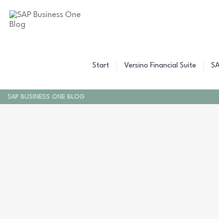
B
C
Z
W
B
F
F
Start
Versino Financial Suite
SA
F
SAP BUSINESS ONE BLOG