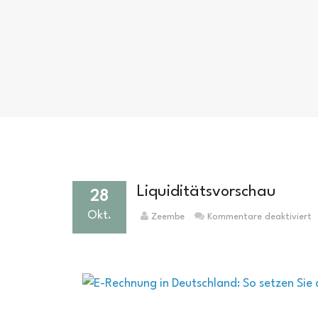
Liquiditätsvorschau
28
Okt.
f
Zeembe
Kommentare deaktiviert
L