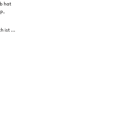
lb hat
RP-
 ist ...