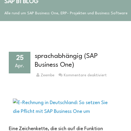
SAP B1 BLOG
Alle rund um SAP Business One, ERP- Projekten und Business Software
sprachabhängig (SAP
25
Business One)
Apr.
für
Zeembe
Kommentare deaktiviert
sprachabhäng
(SAP
Business
One)
Eine Zeichenkette, die sich auf die Funktion