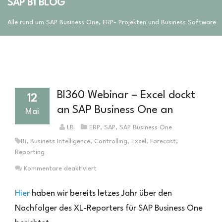
SAP B1 BLOG
Alle rund um SAP Business One, ERP- Projekten und Business Software
BI360 Webinar – Excel dockt
12
an SAP Business One an
Mai
LB
ERP
,
SAP
,
SAP Business One
Bi
,
Business Intelligence
,
Controlling
,
Excel
,
Forecast
,
Reporting
für
Kommentare deaktiviert
BI360
Webinar
Hier
haben wir bereits letzes Jahr über den
–
Nachfolger des XL-Reporters für SAP Business One
Excel