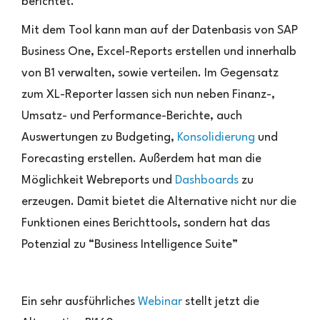
berichtet.
dockt
an
Mit dem Tool kann man auf der Datenbasis von SAP
SAP
Business
Business One, Excel-Reports erstellen und innerhalb
One
von B1 verwalten, sowie verteilen. Im Gegensatz
an
zum XL-Reporter lassen sich nun neben Finanz-,
Umsatz- und Performance-Berichte, auch
Auswertungen zu Budgeting,
Konsolidierung
und
Forecasting erstellen. Außerdem hat man die
Möglichkeit Webreports und
Dashboards
zu
erzeugen. Damit bietet die Alternative nicht nur die
Funktionen eines Berichttools, sondern hat das
Potenzial zu “Business Intelligence Suite”
Ein sehr ausführliches
Webinar
stellt jetzt die