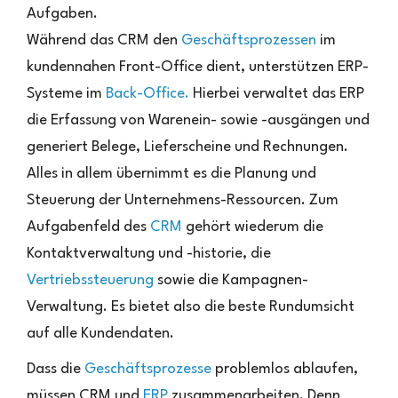
1:
Aufgaben.
Warum
Während das CRM den
Geschäftsprozessen
im
eine
Integration
kundennahen Front-Office dient, unterstützen ERP-
notwendig
Systeme im
Back-Office.
Hierbei verwaltet das ERP
ist
die Erfassung von Warenein- sowie -ausgängen und
generiert Belege, Lieferscheine und Rechnungen.
Alles in allem übernimmt es die Planung und
Steuerung der Unternehmens-Ressourcen. Zum
Aufgabenfeld des
CRM
gehört wiederum die
Kontaktverwaltung und -historie, die
Vertriebssteuerung
sowie die Kampagnen-
Verwaltung. Es bietet also die beste Rundumsicht
auf alle Kundendaten.
Dass die
Geschäftsprozesse
problemlos ablaufen,
müssen CRM und
ERP
zusammenarbeiten. Denn