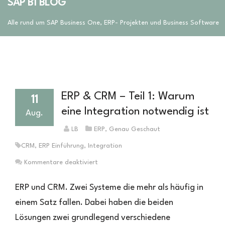
SAP B1 BLOG
Alle rund um SAP Business One, ERP- Projekten und Business Software
ERP & CRM – Teil 1: Warum
11
eine Integration notwendig ist
Aug.
LB
ERP
,
Genau Geschaut
CRM
,
ERP Einführung
,
Integration
für
Kommentare deaktiviert
ERP
&
ERP und CRM. Zwei Systeme die mehr als häufig in
CRM
einem Satz fallen. Dabei haben die beiden
–
Lösungen zwei grundlegend verschiedene
Teil