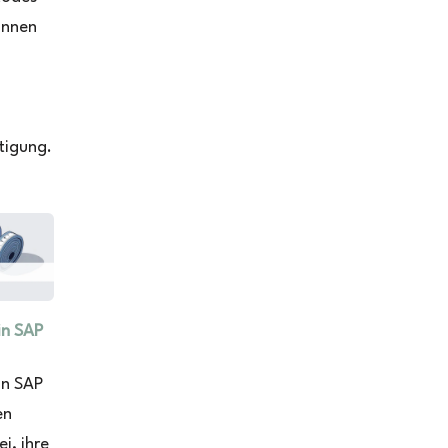
önnen
tigung.
in SAP
in SAP
en
i, ihre