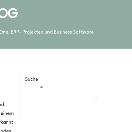
LOG
 One, ERP- Projekten und Business Software
Suche
nd
n einem
rkannt
codes