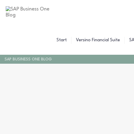
B
C
Z
W
B
F
F
Start
Versino Financial Suite
SA
F
SAP BUSINESS ONE BLOG