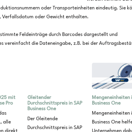
oduktionsnummern oder Transporteinheiten eindeutig. Sie k
 Verfallsdatum oder Gewicht enthalten.
estimmte Feldeinträge durch Barcodes dargestellt und
 vereinfacht die Dateneingabe, z.B. bei der Auftragsbestä
025 mit
Gleitender
Mengeneinheiten 
se Pro
Durchschnittspreis in SAP
Business One
Business One
das
Mengeneinheiten 
Der Gleitende
, alle
Business One helf
Durchschnittspreis in SAP
n direkt
Unternehmen dabe