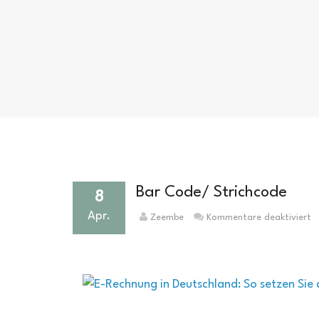
Bar Code/ Strichcode
8
Apr.
fü
Zeembe
Kommentare deaktiviert
B
C
S