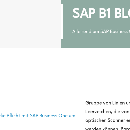
SAP B1 B
Alle rund um SAP Business
r
ar
ode/
Gruppe von Linien u
trichcode
Leerzeichen, die vo
optischen Scanner e
werden können. Bar