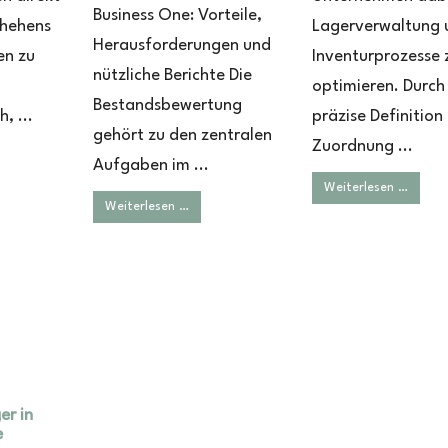
Business One: Vorteile,
chehens
Lagerverwaltung 
Herausforderungen und
en zu
Inventurprozesse 
nützliche Berichte Die
optimieren. Durch
Bestandsbewertung
, ...
präzise Definition
gehört zu den zentralen
Zuordnung ...
Aufgaben im ...
Weiterlesen …
Weiterlesen …
er in
e