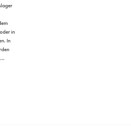
slager
 dem
oder in
n. In
rden
...