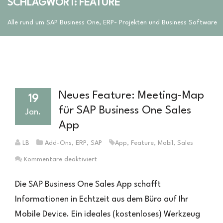
SCHLAGWORT: FEATURE
Alle rund um SAP Business One, ERP- Projekten und Business Software
Neues Feature: Meeting-Map
19
für SAP Business One Sales
Jan.
App
LB
Add-Ons
,
ERP
,
SAP
App
,
Feature
,
Mobil
,
Sales
für
Kommentare deaktiviert
Neues
Feature:
Die SAP Business One Sales App schafft
Meeting-
Informationen in Echtzeit aus dem Büro auf Ihr
Map
Mobile Device. Ein ideales (kostenloses) Werkzeug
für