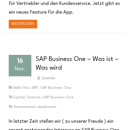
SAP
für Vertriebler und den Kundenservice. Jetzt gibt es
Business
ein neues Feature für die App.
One
Sales
WEITERLESEN
App
SAP Business One – Was ist –
16
Was wird
Nov.
Zeembe
Add-Ons
,
ERP
,
SAP Business One
Crystal
,
Feature
,
SAP Business One
für
Kommentare deaktiviert
SAP
Business
In letzter Zeit stellen wir ( zu unserer Freude ) ein
One