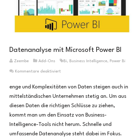
Datenanalyse mit Microsoft Power BI
Zeembe
Add-Ons
Bi
,
Business Intelligence
,
Power Bi
für
Kommentare deaktiviert
Datenanalyse
mit
enge und Komplexitäten von Daten steigen auch in
Microsoft
mittelständischen Unternehmen stetig an. Um aus
Power
diesen Daten die richtigen Schlüsse zu ziehen,
BI
kommt man um den Einsatz von Business-
Intelligence-Tools nicht herum. Schnelle und
umfassende Datenanalyse steht dabei im Fokus.