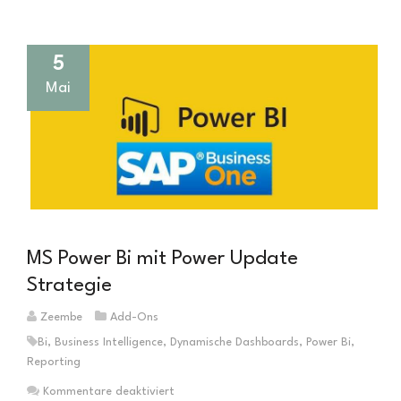
5
Mai
MS Power Bi mit Power Update
Strategie
Zeembe
Add-Ons
Bi
,
Business Intelligence
,
Dynamische Dashboards
,
Power Bi
,
Reporting
für
Kommentare deaktiviert