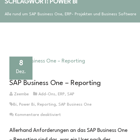
SCHLAGWORT: POWER BI
Alle rund um SAP Business One, ERP- Projekten und Business Software
8
Dez.
SAP Business One – Reporting
Zeembe
Add-Ons
,
ERP
,
SAP
Bi
,
Power Bi
,
Reporting
,
SAP Business One
für
Kommentare deaktiviert
SAP
Business
Allerhand Anforderungen an das SAP Business One
One
– Reporting sind das, was ein User nach der