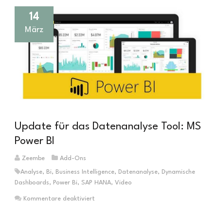
14
März
Update für das Datenanalyse Tool: MS
Power BI
Zeembe
Add-Ons
Analyse
,
Bi
,
Business Intelligence
,
Datenanalyse
,
Dynamische
Dashboards
,
Power Bi
,
SAP HANA
,
Video
für
Kommentare deaktiviert
Update