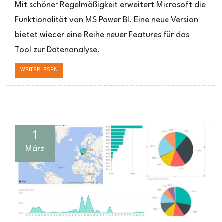
für
Mit schöner Regelmäßigkeit erweitert Microsoft die
das
Funktionalität von MS Power BI. Eine neue Version
Datenanalyse
bietet wieder eine Reihe neuer Features für das
Tool:
MS
Tool zur Datenanalyse.
Power
BI
WEITERLESEN
1
März