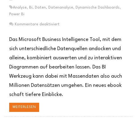
Analyse
,
Bi
,
Daten
,
Datenanalyse
,
Dynamische Dashboards
,
Power Bi
für
Kommentare deaktiviert
Kostenloses
Ebook
Das Microsoft Business Intelligence Tool, mit dem
zu
sich unterschiedliche Datenquellen andocken und
MS
alleine, kombiniert auswerten und zu interaktiven
Power
Bi
Diagrammen auf bearbeiten lassen. Das BI
Werkzeug kann dabei mit Massendaten also auch
Millionen Datensätzen umgehen. Ein neues ebook
schaft tiefere Einblicke.
WEITERLESEN