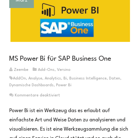
März
MS Power Bi für SAP Business One
Zeembe
Add-Ons
,
Versino
AddOn
,
Analyse
,
Analytics
,
Bi
,
Business Intelligence
,
Daten
,
Dynamische Dashboards
,
Power Bi
für
Kommentare deaktiviert
MS
Power
Power Bi ist ein Werkzeug das es erlaubt auf
Bi
einfachste Art und Weise Daten zu analysieren und
für
visualisieren. Es ist eine Werkzeugsammlung die sich
SAP
Business