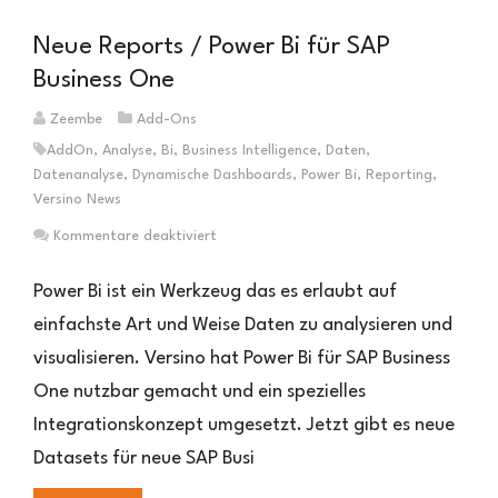
Neue Reports / Power Bi für SAP
Business One
Zeembe
Add-Ons
AddOn
,
Analyse
,
Bi
,
Business Intelligence
,
Daten
,
Datenanalyse
,
Dynamische Dashboards
,
Power Bi
,
Reporting
,
Versino News
für
Kommentare deaktiviert
Neue
Reports
Power Bi ist ein Werkzeug das es erlaubt auf
/
einfachste Art und Weise Daten zu analysieren und
Power
visualisieren. Versino hat Power Bi für SAP Business
Bi
für
One nutzbar gemacht und ein spezielles
SAP
Integrationskonzept umgesetzt. Jetzt gibt es neue
Business
One
Datasets für neue SAP Busi