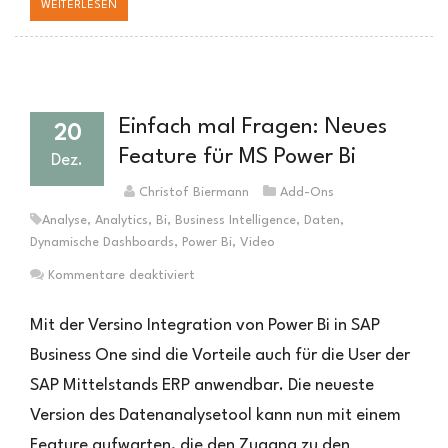
WEITERLESEN
Einfach mal Fragen: Neues
20
Feature für MS Power Bi
Dez.
Christof Biermann
Add-Ons
Analyse
,
Analytics
,
Bi
,
Business Intelligence
,
Daten
,
Dynamische Dashboards
,
Power Bi
,
Video
für
Kommentare deaktiviert
Einfach
mal
Mit der Versino Integration von Power Bi in SAP
Fragen:
Business One sind die Vorteile auch für die User der
Neues
SAP Mittelstands ERP anwendbar. Die neueste
Feature
für
Version des Datenanalysetool kann nun mit einem
MS
Feature aufwarten, die den Zugang zu den