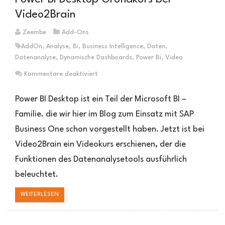
Video2Brain
Zeembe
Add-Ons
AddOn
,
Analyse
,
Bi
,
Business Intelligence
,
Daten
,
Datenanalyse
,
Dynamische Dashboards
,
Power Bi
,
Video
für
Kommentare deaktiviert
Power
BI
Power BI Desktop ist ein Teil der Microsoft BI –
Desktop
Familie. die wir hier im Blog zum Einsatz mit SAP
Grundkurs
Business One schon vorgestellt haben. Jetzt ist bei
bei
Video2Brain
Video2Brain ein Videokurs erschienen, der die
Funktionen des Datenanalysetools ausführlich
beleuchtet.
WEITERLESEN