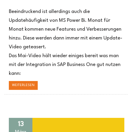
MS
Power
Beeindruckend ist allerdings auch die
Bi
Updatehäufigkeit von MS Power Bi. Monat für
mit
Monat kommen neue Features und Verbesserungen
Power
Update
hinzu. Diese werden dann immer mit einem Update-
Strategie
Video geteasert.
Das Mai-Video hält wieder einiges bereit was man
mit der Integration in SAP Business One gut nutzen
kann:
WEITERLESEN
13