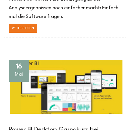
Power
Bi
Analyseergebnissen noch einfacher macht: Einfach
mal die Software fragen.
WEITERLESEN
16
Mai
Power BI Desktop Grundkurs bei