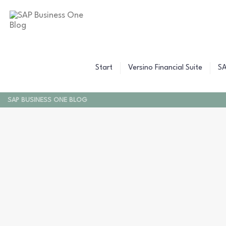
B
C
Z
W
B
F
F
Start
Versino Financial Suite
SA
F
SAP BUSINESS ONE BLOG