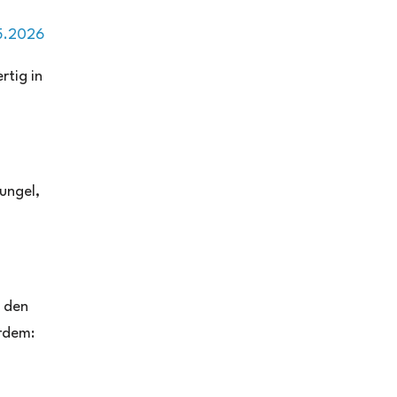
rtig in
,
ungel,
n den
rdem: