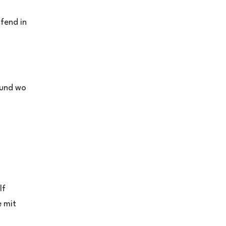
fend in
o
und wo
lf
e mit