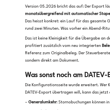
sich
Version 05.2026 bricht das auf: Der Export läu
geändert
monatsübergreifend mit automatischer Stape
hat
Das heisst konkret: ein Lauf für das gesamte 
rund zwei Minuten. Was vorher ein Abend-Ritua
Das ist keine Kleinigkeit für die Übergabe an
profitiert zusätzlich vom neu integrierten
Bele
Referenz zum Originalbeleg. Der Steuerberat
sondern direkt am Dokument.
Was sonst noch am DATEV-Ex
Die Konfigurationsseite wurde erweitert. Wer
DATEV-Export übertragen will, kann das jetzt
–
Generalumkehr
: Stornobuchungen können in 