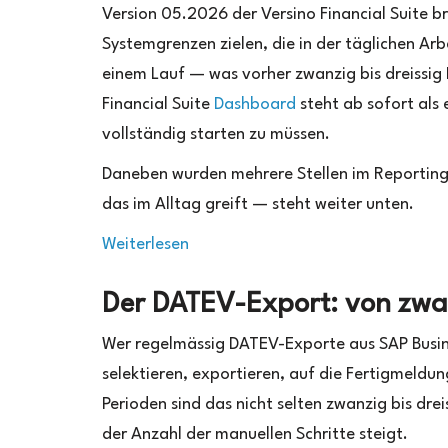
Financial
Version 05.2026 der Versino Financial Suite br
Suite
Systemgrenzen zielen, die in der täglichen Ar
Version
einem Lauf — was vorher zwanzig bis dreissig
05.2026:
Was
Financial Suite
Dashboard
steht ab sofort als
sich
vollständig starten zu müssen.
geändert
hat
Daneben wurden mehrere Stellen im Reportin
das im Alltag greift — steht weiter unten.
:
Weiterlesen
Versino
Der DATEV-Export: von zwa
Financial
Suite
Wer regelmässig DATEV-Exporte aus SAP Busine
Version
selektieren, exportieren, auf die Fertigmeld
05.2026:
Perioden sind das nicht selten zwanzig bis dre
Was
der Anzahl der manuellen Schritte steigt.