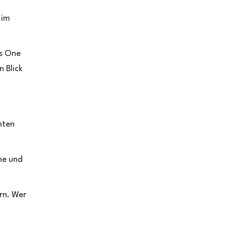
 im
ss One
n Blick
nten
he und
ern. Wer