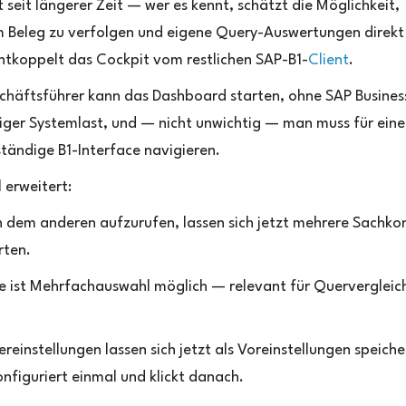
 seit längerer Zeit — wer es kennt, schätzt die Möglichkeit,
 Beleg zu verfolgen und eigene Query-Auswertungen direkt
entkoppelt das Cockpit vom restlichen SAP-B1-
Client
.
schäftsführer kann das Dashboard starten, ohne SAP Busine
niger Systemlast, und — nicht unwichtig — man muss für eine
tändige B1-Interface navigieren.
 erweitert:
ch dem anderen aufzurufen, lassen sich jetzt mehrere Sachko
rten.
e ist Mehrfachauswahl möglich — relevant für Quervergleic
ereinstellungen lassen sich jetzt als Voreinstellungen speich
nfiguriert einmal und klickt danach.