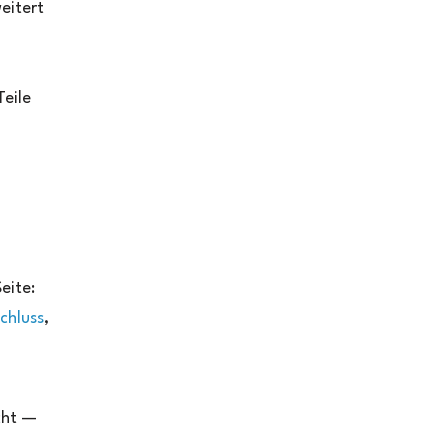
eitert
eile
eite:
chluss
,
cht —