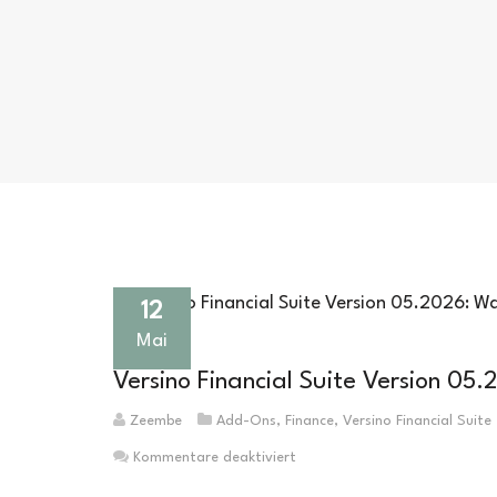
12
Mai
Versino Financial Suite Version 05
Zeembe
Add-Ons
,
Finance
,
Versino Financial Suite
für
Kommentare deaktiviert
Versino