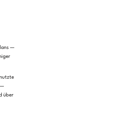
plans —
niger
nutzte
 —
d über