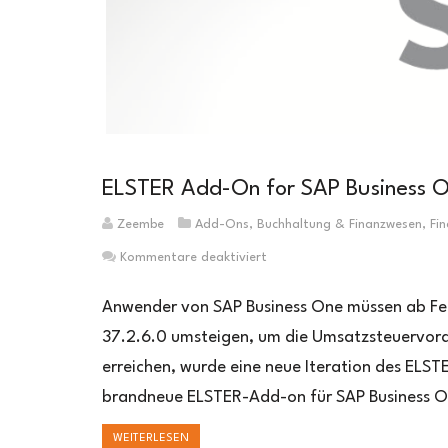
ELSTER Add-On for SAP Business 
Zeembe
Add-Ons
,
Buchhaltung & Finanzwesen
,
Fi
für
Kommentare deaktiviert
ELSTER
Add-
Anwender von SAP Business One müssen ab Febr
On
37.2.6.0 umsteigen, um die Umsatzsteuervora
for
erreichen, wurde eine neue Iteration des ELST
SAP
Business
brandneue ELSTER-Add-on für SAP Business On
One
2023
WEITERLESEN