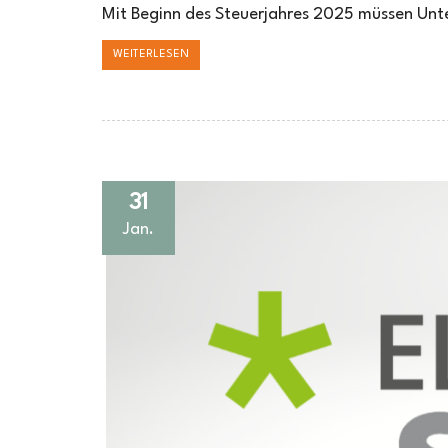
2025
Mit Beginn des Steuerjahres 2025 müssen Un
für
SAP
WEITERLESEN
Business
One
31
Jan.