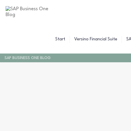
B
C
Z
W
B
F
F
Start
Versino Financial Suite
SA
F
SAP BUSINESS ONE BLOG