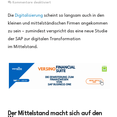
für
Kommentare deaktiviert
Deutscher
Mittelstand
Die
Digitalisierung
scheint so langsam auch in den
setzt
kleinen und mittelständischen Firmen angekommen
auf
zu sein – zumindest verspricht das eine neue Studie
Digitalisierung
–
der SAP zur digitalen Transformation
“step-
im Mittelstand.
by-
step”
und
langfristig
Der Mittelstand macht sich auf den