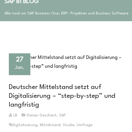
SAP B1 BLOG
Alle rund um SAP Business One, ERP- Projekten und Business Software
27
Jan.
Deutscher Mittelstand setzt auf
Digitalisierung – “step-by-step” und
langfristig
LB
Genau Geschaut
,
SAP
Digitalisierung
,
Mittelstand
,
Studie
,
Umfrage