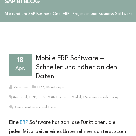
SAP B1 BLOG
Alle rund um SAP Business One, ERP- Projekten und Business Software
Mobile ERP Software –
18
Schneller und näher an den
Apr.
Daten
Zeembe
ERP
,
MariProject
Android
,
ERP
,
IOS
,
MARIProject
,
Mobil
,
Ressourcenplanung
für
Kommentare deaktiviert
Mobile
ERP
Eine
ERP
Software hat zahllose Funktionen, die
Software
jeden Mitarbeiter eines Unternehmens unterstützen
–