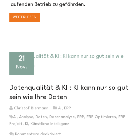
laufenden Betrieb zu gefährden.
WEITERLESEN
21
Nov.
Datenqualität & KI : KI kann nur so gut
sein wie Ihre Daten
Christof Biermann
AI
,
ERP
AI
,
Analyse
,
Daten
,
Datenanalyse
,
ERP
,
ERP Optimieren
,
ERP
Projekt
,
KI
,
Künstliche Intelligenz
für
Kommentare deaktiviert