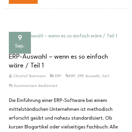
9
Sep.
ERP-Auswahl – wenn es so einfach
wäre / Teil 1
Christof Biermann
ERP
ERP
,
ERP Auswahl
,
Ser1
für
Kommentare deaktiviert
ERP-
Auswahl
Die Einführung einer ERP-Software bei einem
–
mittelständischen Unternehmen ist methodisch
wenn
erforscht geübt und nahezu standardisiert. Ob
es
so
kurzen Blogartikel oder vielseitiges Fachbuch: Alle
einfach