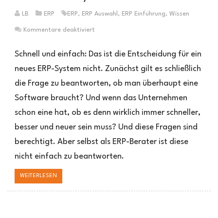
LB
ERP
ERP
,
ERP Auswahl
,
ERP Einführung
,
Wissen
für
Kommentare deaktiviert
Was
ein
Schnell und einfach: Das ist die Entscheidung für ein
ERP-
neues ERP-System nicht. Zunächst gilt es schließlich
System
die Frage zu beantworten, ob man überhaupt eine
wirklich
braucht
Software braucht? Und wenn das Unternehmen
schon eine hat, ob es denn wirklich immer schneller,
besser und neuer sein muss? Und diese Fragen sind
berechtigt. Aber selbst als ERP-Berater ist diese
nicht einfach zu beantworten.
WEITERLESEN