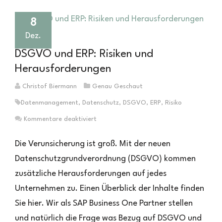
8
Dez.
DSGVO und ERP: Risiken und
Herausforderungen
Christof Biermann
Genau Geschaut
Datenmanagement
,
Datenschutz
,
DSGVO
,
ERP
,
Risiko
für
Kommentare deaktiviert
DSGVO
und
Die Verunsicherung ist groß. Mit der neuen
ERP:
Datenschutzgrundverordnung (DSGVO) kommen
Risiken
zusätzliche Herausforderungen auf jedes
und
Herausforderungen
Unternehmen zu. Einen Überblick der Inhalte finden
Sie hier. Wir als SAP Business One Partner stellen
und natürlich die Frage was Bezug auf DSGVO und