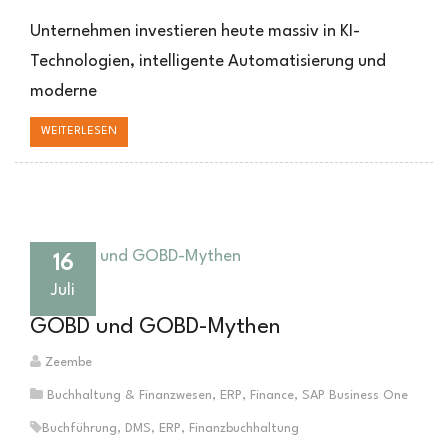
Datenqualität
&
Unternehmen investieren heute massiv in KI-
KI
Technologien, intelligente Automatisierung und
:
moderne
KI
kann
WEITERLESEN
nur
so
gut
sein
wie
Ihre
16
Daten
Juli
GOBD und GOBD-Mythen
Zeembe
Buchhaltung & Finanzwesen
,
ERP
,
Finance
,
SAP Business One
Buchführung
,
DMS
,
ERP
,
Finanzbuchhaltung