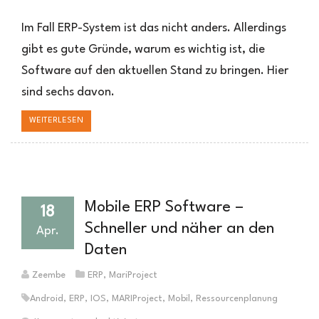
6
Gründe,
Im Fall ERP-System ist das nicht anders. Allerdings
warum
gibt es gute Gründe, warum es wichtig ist, die
Updates
Software auf den aktuellen Stand zu bringen. Hier
ein
ERP-
sind sechs davon.
System
verbessern
WEITERLESEN
Mobile ERP Software –
18
Schneller und näher an den
Apr.
Daten
Zeembe
ERP
,
MariProject
Android
,
ERP
,
IOS
,
MARIProject
,
Mobil
,
Ressourcenplanung