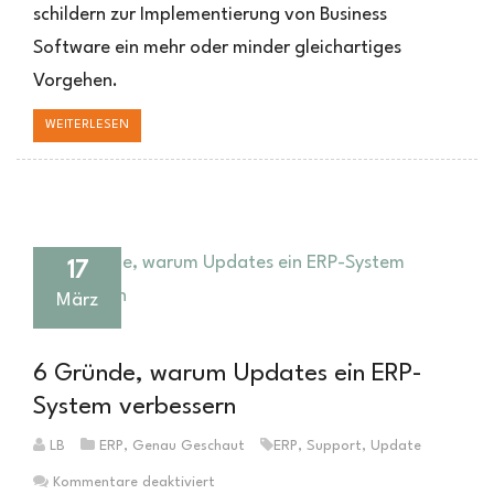
schildern zur Implementierung von Business
wäre
/
Software ein mehr oder minder gleichartiges
Teil
Vorgehen.
1
WEITERLESEN
17
März
6 Gründe, warum Updates ein ERP-
System verbessern
LB
ERP
,
Genau Geschaut
ERP
,
Support
,
Update
für
Kommentare deaktiviert