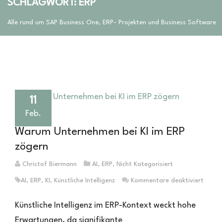
SCHLAGWORT: ERP
Alle rund um SAP Business One, ERP- Projekten und Business Software
11
Feb.
Warum Unternehmen bei KI im ERP
zögern
Christof Biermann
AI
,
ERP
,
Nicht Kategorisiert
für
AI
,
ERP
,
KI
,
Künstliche Intelligenz
Kommentare deaktiviert
Waru
Unter
Künstliche Intelligenz im ERP-Kontext weckt hohe
bei
Erwartungen, da signifikante