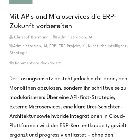
Mit APIs und Microservices die ERP-
Zukunft vorbereiten
Christof Biermann
Administration
,
AI
Administration
,
AI
,
ERP
,
ERP Projekt
,
KI
,
Künstliche Intelligenz
,
Strategie
für
Kommentare deaktiviert
Mit
APIs
Der Lösungsansatz besteht jedoch nicht darin, den
und
Monolithen abzulösen, sondern ihn schrittweise zu
Microservices
modularisieren: Über eine API-first-Strategie,
die
ERP-
externe Microservices, eine klare Drei-Schichten-
Zukunft
Architektur sowie hybride Integrationen in Cloud-
vorbereiten
Plattformen wird der ERP-Kern entkoppelt, gezielt
ergänzt und progressiv entlastet – ohne den