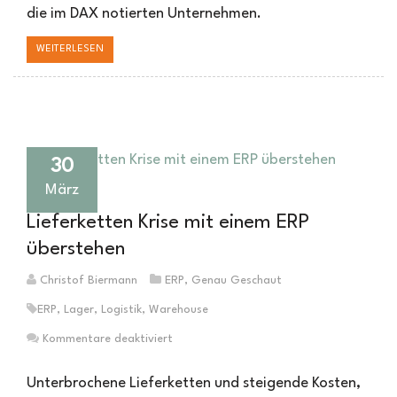
die im DAX notierten Unternehmen.
WEITERLESEN
30
März
Lieferketten Krise mit einem ERP
überstehen
Christof Biermann
ERP
,
Genau Geschaut
ERP
,
Lager
,
Logistik
,
Warehouse
für
Kommentare deaktiviert
Lieferketten
Krise
Unterbrochene Lieferketten und steigende Kosten,
mit