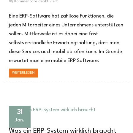
für
Kommentare deaktiviert
Mobile
ERP
Eine ERP-Software hat zahllose Funktionen, die
Software
jeden Mitarbeiter eines Unternehmens unterstützen
–
sollen. Mittlerweile ist es dabei eine fast
Schneller
und
selbstverständliche Erwartungshaltung, dass man
näher
diese Services auch mobil abrufen kann. Im Grunde
an
den
erwartet man eine mobile ERP Software.
Daten
WEITERLESEN
31
Jan.
Was ein ERP-System wirklich braucht