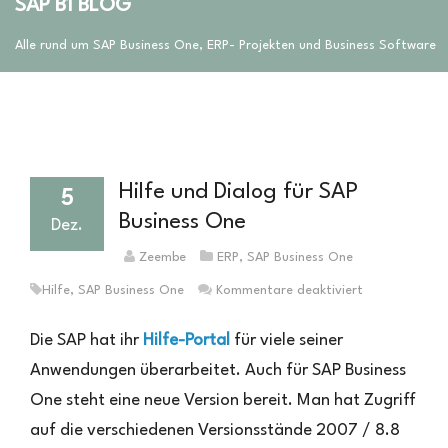
SAP B1 BLOG
Alle rund um SAP Business One, ERP- Projekten und Business Software
Hilfe und Dialog für SAP
5
Business One
Dez.
Zeembe
ERP
,
SAP Business One
für
Hilfe
,
SAP Business One
Kommentare deaktiviert
Hilfe
und
Die SAP hat ihr
Hilfe-Portal
für viele seiner
Dialog
Anwendungen überarbeitet. Auch für SAP Business
für
One steht eine neue Version bereit. Man hat Zugriff
SAP
Business
auf die verschiedenen Versionsstände 2007 / 8.8
One