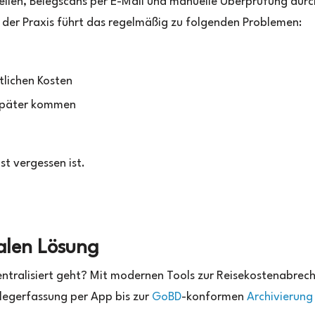
llen, Belegscans per E-Mail und manuelle Überprüfung durc
In der Praxis führt das regelmäßig zu folgenden Problemen:
tlichen Kosten
 später kommen
st vergessen ist.
talen Lösung
ntralisiert geht? Mit modernen Tools zur Reisekostenabrec
elegerfassung per App bis zur
GoBD
-konformen
Archivierung