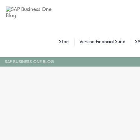
B
C
Z
W
B
F
F
Start
Versino Financial Suite
SA
F
SAP BUSINESS ONE BLOG