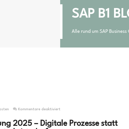
SAP B1 B
Alle rund um SAP Business
für
osten
Kommentare deaktiviert
Reisekostenabrechnung
ng 2025 – Digitale Prozesse statt
2025