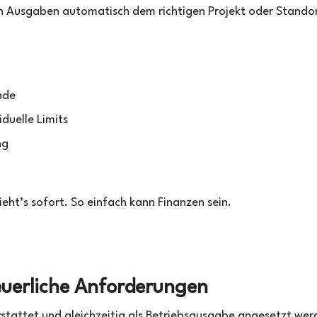
ch Ausgaben automatisch dem richtigen Projekt oder Stando
nde
iduelle Limits
ng
eht’s sofort. So einfach kann Finanzen sein.
euerliche Anforderungen
stattet und gleichzeitig als Betriebsausgabe angesetzt wer