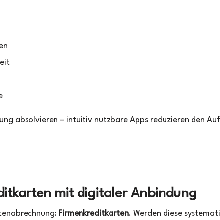
en
eit
e
lung absolvieren – intuitiv nutzbare Apps reduzieren den A
ditkarten mit digitaler Anbindung
ostenabrechnung:
Firmenkreditkarten
. Werden diese systemati