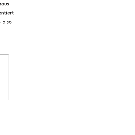
haus
ntiert
 also