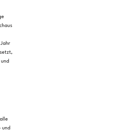
ge
rchaus
 Jahr
setzt,
r und
alle
– und