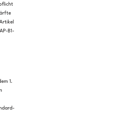
flicht
ärfte
Artikel
SAP-B1-
dem 1.
n
n
andard-