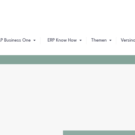
ERP
ankenabwicklung
loud Control Center
ERP Basics
Genau Geschaut
ahlungsassistent
ebClient
Die ERP Auswahl
SAP
erechtigungen Im
elder & Funktionen
inanzwesen
P Business One
ERP Know How
Themen
Versino
AQ
Das ERP Projekt
Versino