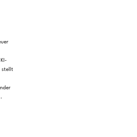
euer
 KI-
stellt
ender
..