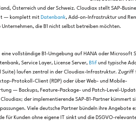
nd, Österreich und der Schweiz. Cloudiax stellt SAP-Busine
eit — komplett mit
Datenbank
, Add-on-Infrastruktur und Re
e Unternehmen, die B1 nicht selbst betreiben möchten.
 eine vollständige B1-Umgebung auf HANA oder Microsoft 
nbank, Service Layer, License Server,
B1if
und typische Ad
Suite) laufen zentral in der Cloudiax-Infrastruktur. Zugriff 
ktop-Protokoll-Client (RDP) oder über Web- und Mobile-
artung — Backups, Feature-Package- und Patch-Level-Updat
 Cloudiax; der implementierende SAP-B1-Partner kümmert s
assungen. Viele deutsche Partner bündeln ihre Angebote ex
rde für Kunden ohne eigene IT sinkt und die DSGVO-relevant