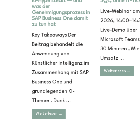
KI-Hype steckt — und
SQL, ohne IT-Tic
was der
Live-Webinar am 
Genehmigungsprozess in
SAP Business One damit
2026, 14:00–14:3
zu tun hat
Live-Demo über
Key Takeaways Der
Microsoft Teams 
Beitrag behandelt die
30 Minuten „Wie
Anwendung von
Umsatz ...
Künstlicher Intelligenz im
Weiterlesen …
Zusammenhang mit SAP
Business One und
grundlegenden KI-
Themen. Dank ...
Weiterlesen …