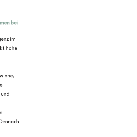
men bei
igenz im
kt hohe
winne,
de
 und
in
 Dennoch