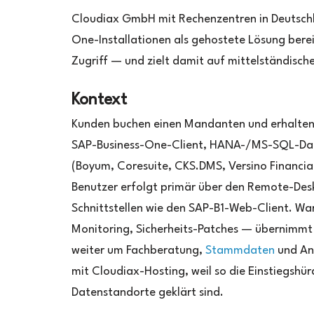
Cloudiax GmbH mit Rechenzentren in Deutschla
One-Installationen als gehostete Lösung ber
Zugriff — und zielt damit auf mittelständisch
Kontext
Kunden buchen einen Mandanten und erhalten
SAP-Business-One-Client, HANA-/MS-SQL-Date
(Boyum, Coresuite, CKS.DMS, Versino Financial 
Benutzer erfolgt primär über den Remote-Des
Schnittstellen wie den SAP-B1-Web-Client. W
Monitoring, Sicherheits-Patches — übernimmt
weiter um Fachberatung,
Stammdaten
und Anp
mit Cloudiax-Hosting, weil so die Einstiegshü
Datenstandorte geklärt sind.