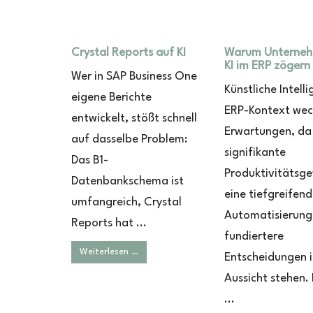
Crystal Reports auf KI
Warum Unterneh
KI im ERP zögern
Wer in SAP Business One
Künstliche Intell
eigene Berichte
ERP-Kontext wec
entwickelt, stößt schnell
Erwartungen, da
auf dasselbe Problem:
signifikante
Das B1-
Produktivitätsge
Datenbankschema ist
eine tiefgreifen
umfangreich, Crystal
Automatisierung
Reports hat ...
fundiertere
Weiterlesen …
Entscheidungen 
Aussicht stehen.
...