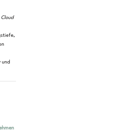
 Cloud
stiefe,
on
 und
nehmen