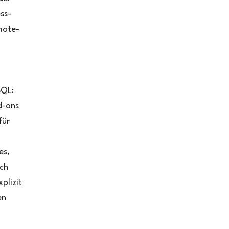
ss-
mote-
SQL:
d-ons
für
es,
ich
plizit
en