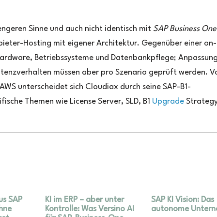
engeren Sinne und auch nicht identisch mit
SAP Business One
nbieter-Hosting mit eigener Architektur. Gegenüber einer on-
 Hardware, Betriebssysteme und Datenbankpflege; Anpassung
atenzverhalten müssen aber pro Szenario geprüft werden. V
 AWS unterscheidet sich Cloudiax durch seine SAP-B1-
ifische Themen wie License Server, SLD, B1
Upgrade
Strategy
us SAP
KI im ERP – aber unter
SAP KI Vision: Das
ohne
Kontrolle: Was Versino AI
autonome Unter