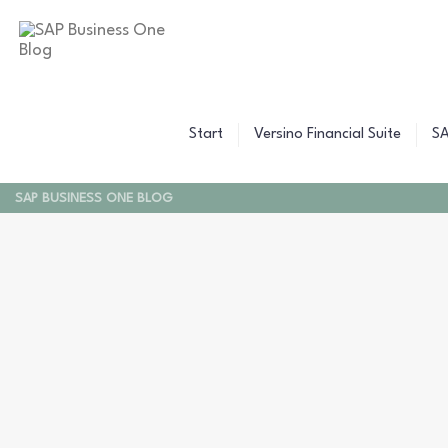
B
C
Z
W
B
F
F
Start
Versino Financial Suite
SA
F
SAP BUSINESS ONE BLOG