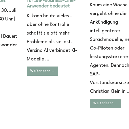
ket
für SAP-Business-One-
Kaum eine Woche
Anwender bedeutet
30. Juli
vergeht ohne die
KI kann heute vieles –
0 Uhr |
Ankündigung
aber ohne Kontrolle
intelligenterer
schafft sie oft mehr
| Dauer:
Sprachmodelle, n
Probleme als sie löst.
 war der
Co-Piloten oder
Versino AI verbindet KI-
leistungsstärkerer
Modelle ...
Agenten. Dennoch 
Weiterlesen …
SAP-
Vorstandsvorsitz
Christian Klein in .
Weiterlesen …