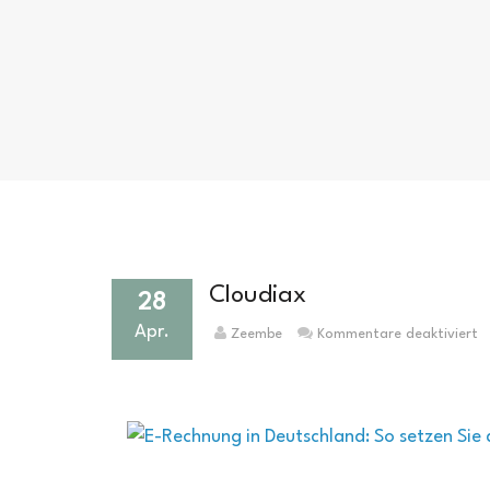
Cloudiax
28
Apr.
fü
Zeembe
Kommentare deaktiviert
C