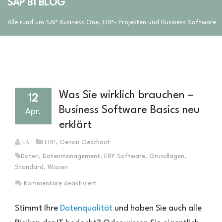
SAP B1 BLOG
Alle rund um SAP Business One, ERP- Projekten und Business Software
Was Sie wirklich brauchen –
12
Business Software Basics neu
Apr.
erklärt
LB
ERP
,
Genau Geschaut
Daten
,
Datenmanagement
,
ERP Software
,
Grundlagen
,
Standard
,
Wissen
für
Kommentare deaktiviert
Was
Sie
Stimmt Ihre
Datenqualität
und haben Sie auch alle
wirklich