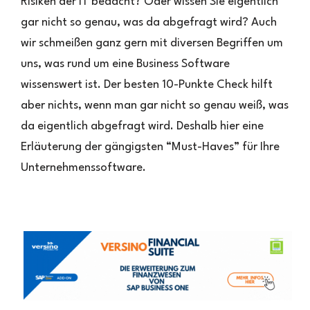
Risiken der IT bedacht? Oder wissen Sie eigentlich
brauchen
gar nicht so genau, was da abgefragt wird? Auch
–
Business
wir schmeißen ganz gern mit diversen Begriffen um
Software
uns, was rund um eine Business Software
Basics
neu
wissenswert ist. Der besten 10-Punkte Check hilft
erklärt
aber nichts, wenn man gar nicht so genau weiß, was
da eigentlich abgefragt wird. Deshalb hier eine
Erläuterung der gängigsten “Must-Haves” für Ihre
Unternehmenssoftware.