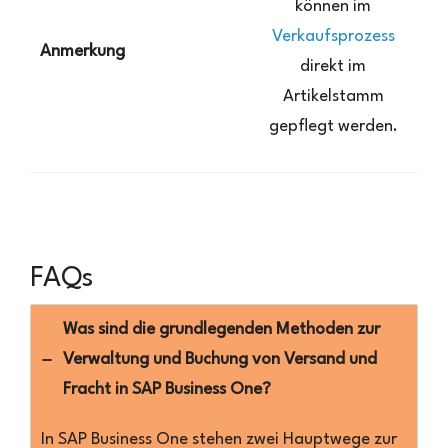
können im
Verkaufsprozess
Anmerkung
direkt im
F
Artikelstamm
gepflegt werden.
FAQs
Was sind die grundlegenden Methoden zur
Verwaltung und Buchung von Versand und
Fracht in SAP Business One?
In SAP Business One stehen zwei Hauptwege zur