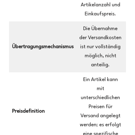
Artikelanzahl und
Bes
Einkaufspreis.
Die Übernahme
Di
der Versandkosten
Ve
Übertragungsmechanismus
ist nur vollständig
de
möglich, nicht
anteilig.
an
Ein Artikel kann
mit
F
unterschiedlichen
Preisen für
Preisdefinition
F
Versand angelegt
Ab
werden; es erfolgt
de
eine spezifische