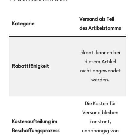
Versand als Teil
Ver
Kategorie
des Artikelstamms
Fra
Skonti können bei
a
diesem Artikel
d
Rabattfähigkeit
nicht angewendet
werden.
Ra
f
Die Kosten für
Versand bleiben
k
Kostenaufteilung im
konstant,
und
Beschaffungsprozess
unabhängig von