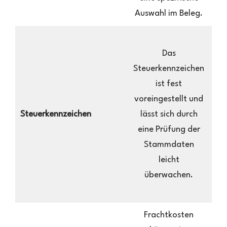
an
Auswahl im Beleg.
St
Das
Steuerkennzeichen
ist fest
voreingestellt und
Steuerkennzeichen
lässt sich durch
z
eine Prüfung der
kö
Stammdaten
ge
leicht
überwachen.
Frachtkosten
Im