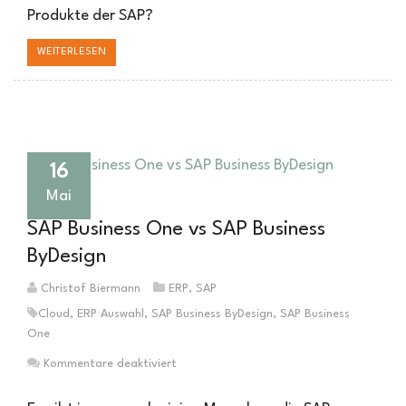
Produkte der SAP?
WEITERLESEN
16
Mai
SAP Business One vs SAP Business
ByDesign
Christof Biermann
ERP
,
SAP
Cloud
,
ERP Auswahl
,
SAP Business ByDesign
,
SAP Business
One
für
Kommentare deaktiviert
SAP
Business