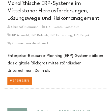
Monolithische ERP-Systeme im
Mittelstand: Herausforderungen,
Lösungswege und Risikomanagement
Christof Biermann
ERP
,
Genau Geschaut
ERP Auswahl
,
ERP Betrieb
,
ERP Einführung
,
ERP Projekt
für
Kommentare deaktiviert
Monolithische
ERP-
Enterprise-Resource-Planning (ERP)-Systeme bilden
Systeme
das digitale Rückgrat mittelständischer
im
Unternehmen. Denn als
Mittelstand:
Herausforderungen,
WEITERLESEN
Lösungswege
und
Risikomanagement