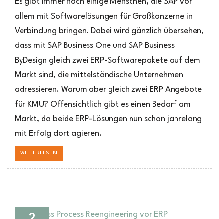
Es gibt immer noch einige Menschen, die SAP vor
One
allem mit Softwarelösungen für Großkonzerne in
vs
Verbindung bringen. Dabei wird gänzlich übersehen,
SAP
Business
dass mit SAP Business One und SAP Business
ByDesign
ByDesign gleich zwei ERP-Softwarepakete auf dem
Markt sind, die mittelständische Unternehmen
adressieren. Warum aber gleich zwei ERP Angebote
für KMU? Offensichtlich gibt es einen Bedarf am
Markt, da beide ERP-Lösungen nun schon jahrelang
mit Erfolg dort agieren.
WEITERLESEN
2