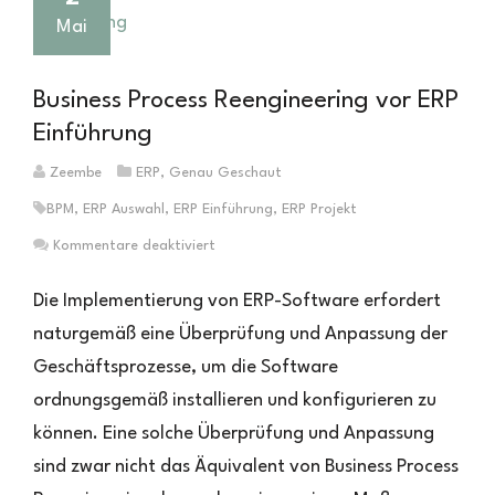
Mai
Business Process Reengineering vor ERP
Einführung
Zeembe
ERP
,
Genau Geschaut
BPM
,
ERP Auswahl
,
ERP Einführung
,
ERP Projekt
für
Kommentare deaktiviert
Business
Process
Die Implementierung von ERP-Software erfordert
Reengineering
naturgemäß eine Überprüfung und Anpassung der
vor
Geschäftsprozesse, um die Software
ERP
Einführung
ordnungsgemäß installieren und konfigurieren zu
können. Eine solche Überprüfung und Anpassung
sind zwar nicht das Äquivalent von Business Process