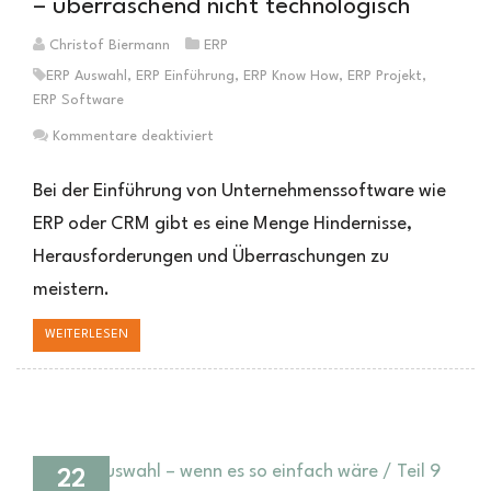
– überraschend nicht technologisch
Christof Biermann
ERP
ERP Auswahl
,
ERP Einführung
,
ERP Know How
,
ERP Projekt
,
ERP Software
für
Kommentare deaktiviert
Einführung
von
Bei der Einführung von Unternehmenssoftware wie
Unternehmenssoftware
ERP oder CRM gibt es eine Menge Hindernisse,
–
Herausforderungen und Überraschungen zu
überraschend
nicht
meistern.
technologisch
WEITERLESEN
22