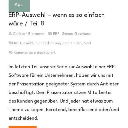
Apr.
ERP-Auswahl – wenn es so einfach
wäre / Teil 8
Christof Biermann
ERP
,
Genau Geschaut
ERP Auswahl
,
ERP Einführung
,
ERP Finden
,
Ser1
für
Kommentare deaktiviert
ERP-
Auswahl
Im letzten Teil unserer Serie zur Auswahl einer ERP-
–
Software für ein Unternehmen, haben wir uns mit
wenn
der Präsentation geeigneter System durch Anbieter
es
so
beschäftigt. Dem Präsentator sitzen Mitarbeiter
einfach
des Kunden gegenüber. Und jeder hat etwas zum
wäre
/
Thema zu sagen. Beratend, beeinflussend oder/und
Teil
entscheidend.
8