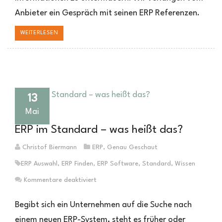
Anbieter ein Gespräch mit seinen ERP Referenzen.
WEITERLESEN
13
Mai
ERP im Standard – was heißt das?
Christof Biermann
ERP
,
Genau Geschaut
ERP Auswahl
,
ERP Finden
,
ERP Software
,
Standard
,
Wissen
für
Kommentare deaktiviert
ERP
im
Begibt sich ein Unternehmen auf die Suche nach
Standard
einem neuen ERP-System, steht es früher oder