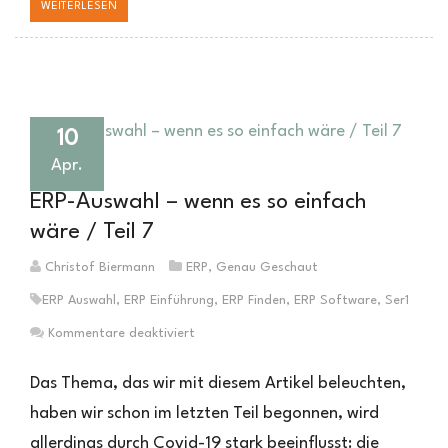
WEITERLESEN
10
Apr.
ERP-Auswahl – wenn es so einfach
wäre / Teil 7
Christof Biermann
ERP
,
Genau Geschaut
ERP Auswahl
,
ERP Einführung
,
ERP Finden
,
ERP Software
,
Ser1
für
Kommentare deaktiviert
ERP-
Auswahl
Das Thema, das wir mit diesem Artikel beleuchten,
–
haben wir schon im letzten Teil begonnen, wird
wenn
allerdings durch Covid-19 stark beeinflusst: die
es