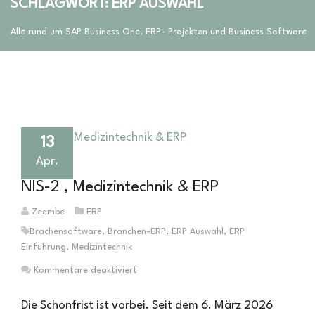
SCHLAGWORT: ERP AUSWAHL
Alle rund um SAP Business One, ERP- Projekten und Business Software
13
Apr.
NIS-2 , Medizintechnik & ERP
Zeembe
ERP
Brachensoftware
,
Branchen-ERP
,
ERP Auswahl
,
ERP
Einführung
,
Medizintechnik
für
Kommentare deaktiviert
NIS-
2
Die Schonfrist ist vorbei. Seit dem 6. März 2026