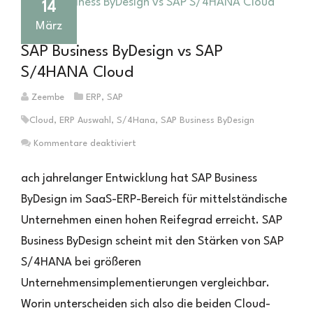
14
März
SAP Business ByDesign vs SAP
S/4HANA Cloud
Zeembe
ERP
,
SAP
Cloud
,
ERP Auswahl
,
S/4Hana
,
SAP Business ByDesign
für
Kommentare deaktiviert
SAP
Business
ach jahrelanger Entwicklung hat SAP Business
ByDesign
ByDesign im SaaS-ERP-Bereich für mittelständische
vs
Unternehmen einen hohen Reifegrad erreicht. SAP
SAP
S/4HANA
Business ByDesign scheint mit den Stärken von SAP
Cloud
S/4HANA bei größeren
Unternehmensimplementierungen vergleichbar.
Worin unterscheiden sich also die beiden Cloud-