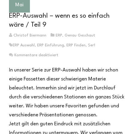
Mai
ERP-Auswahl – wenn es so einfach
wäre / Teil 9
Christof Biermann
ERP
,
Genau Geschaut
ERP Auswahl
,
ERP Einführung
,
ERP Finden
,
Ser1
für
Kommentare deaktiviert
ERP-
Auswahl
In unserer Serie zur ERP-Auswahl haben wir schon
–
einige Fassetten dieser schwierigen Materie
wenn
beleuchtet. Immerhin sind wir jetzt im Durchlauf
es
so
durch die verschiedenen Stationen ein ganzes Stück
einfach
weiter. Wir haben unsere Favoriten gefunden und
wäre
/
verschiedene Präsentationen genossen.
Teil
Jetzt gilt den guten Eindruck mit zusätzlichen
9
Informationen zu untermauern. Wir verlangen vom